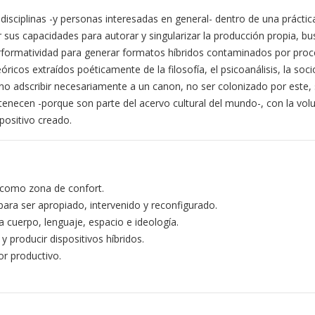
s disciplinas -y personas interesadas en general- dentro de una práctic
r sus capacidades para autorar y singularizar la producción propia, bus
erformatividad para generar formatos híbridos contaminados por pro
icos extraídos poéticamente de la filosofía, el psicoanálisis, la socio
ca no adscribir necesariamente a un canon, no ser colonizado por este,
tenecen -porque son parte del acervo cultural del mundo-, con la vol
positivo creado.
 como zona de confort.
para ser apropiado, intervenido y reconfigurado.
 cuerpo, lenguaje, espacio e ideología.
producir dispositivos híbridos.
r productivo.