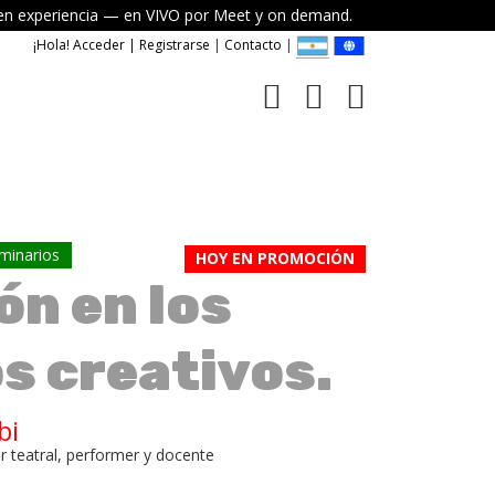
elven experiencia — en VIVO por Meet y on demand.
¡Hola! Acceder | Registrarse
|
Contacto
|
minarios
HOY EN PROMOCIÓN
ón en los
s creativos.
bi
tor teatral, performer y docente