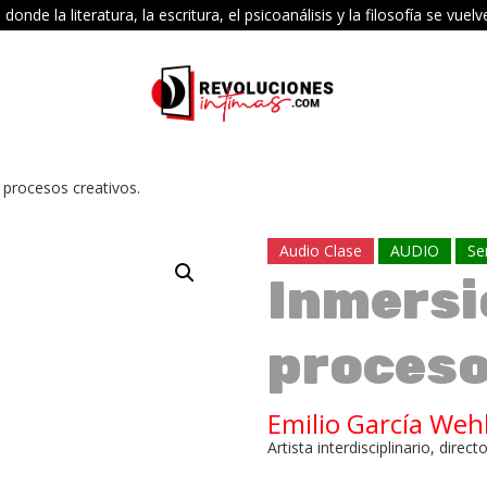
e la literatura, la escritura, el psicoanálisis y la filosofía se vu
 procesos creativos.
Audio Clase
AUDIO
Se
Inmersi
proceso
Emilio García Weh
Artista interdisciplinario, direc