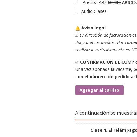
Precio:
ARS
60.000
ARS
35
Audio Clases
Aviso legal
Si tu dirección de facturación 
Pago u otros medios. Por razone
realizarse exclusivamente en US
✅
CONFIRMACIÓN DE COMP
Una vez abonada la vacante, p
con el número de pedido a:
Inmersión
Agregar al carrito
en
los
procesos
A continuación se muestran
creativos.
cantidad
Clase 1. El relámpag