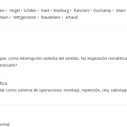
n • Hegel • Schiller • Kant • Warburg • Ranciere • Duchamp • Marx 
ann • Wittgenstein • Baudelaire • Artaud
, como interrupción violenta del sentido. No inspiración romántica,
esticarlo?
.
tica.
ar como sistema de operaciones: montaje, repetición, cita, sabotaje
ormal.