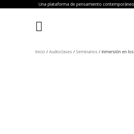
Una plataforma de pensamiento contemporáneo dond
Inicio
/
Audioclases
/
Seminarios
/ Inmersión en los