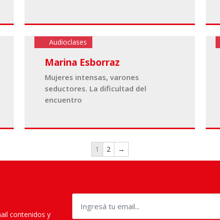
Audioclases
Marina Esborraz
Mujeres intensas, varones
seductores. La dificultad del
encuentro
1
2
→
mail contenidos y