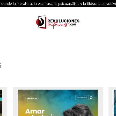
e la literatura, la escritura, el psicoanálisis y la filosofía se vu
s