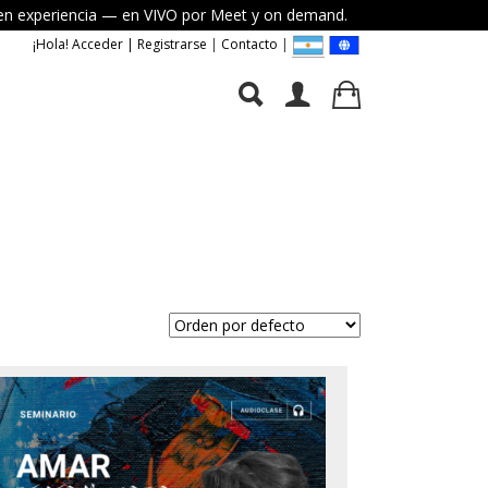
elven experiencia — en VIVO por Meet y on demand.
¡Hola! Acceder | Registrarse
|
Contacto
|