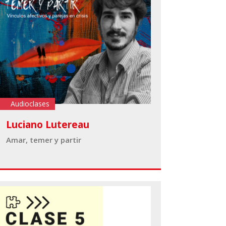
Audioclases
Luciano Lutereau
Amar, temer y partir