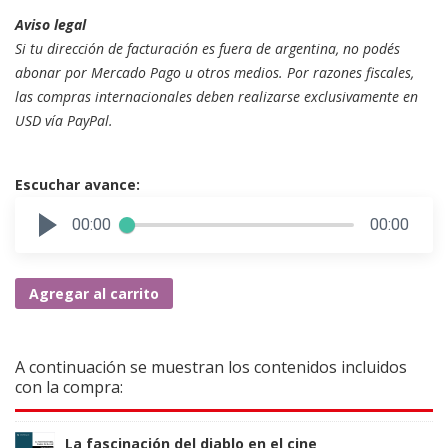
Aviso legal
Si tu dirección de facturación es fuera de argentina, no podés
abonar por Mercado Pago u otros medios. Por razones fiscales,
las compras internacionales deben realizarse exclusivamente en
USD vía PayPal.
Escuchar avance:
00:00
00:00
La
Agregar al carrito
fascinación
del
diablo
A continuación se muestran los contenidos incluidos
en
con la compra:
el
cine
La fascinación del diablo en el cine