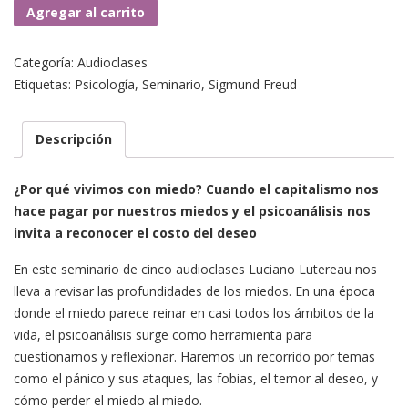
Clase
Agregar al carrito
2.
El
Categoría:
Audioclases
pánico
Etiquetas:
Psicología
,
Seminario
,
Sigmund Freud
y
sus
ataques
Descripción
cantidad
¿Por qué vivimos con miedo? Cuando el capitalismo nos
hace pagar por nuestros miedos y el psicoanálisis nos
invita a reconocer el costo del deseo
En este seminario de cinco audioclases Luciano Lutereau nos
lleva a revisar las profundidades de los miedos. En una época
donde el miedo parece reinar en casi todos los ámbitos de la
vida, el psicoanálisis surge como herramienta para
cuestionarnos y reflexionar. Haremos un recorrido por temas
como el pánico y sus ataques, las fobias, el temor al deseo, y
cómo perder el miedo al miedo.