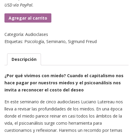
USD vía PayPal.
Clase
Agregar al carrito
2.
El
Categoría:
Audioclases
pánico
Etiquetas:
Psicología
,
Seminario
,
Sigmund Freud
y
sus
ataques
Descripción
cantidad
¿Por qué vivimos con miedo? Cuando el capitalismo nos
hace pagar por nuestros miedos y el psicoanálisis nos
invita a reconocer el costo del deseo
En este seminario de cinco audioclases Luciano Lutereau nos
lleva a revisar las profundidades de los miedos. En una época
donde el miedo parece reinar en casi todos los ámbitos de la
vida, el psicoanálisis surge como herramienta para
cuestionarnos y reflexionar. Haremos un recorrido por temas