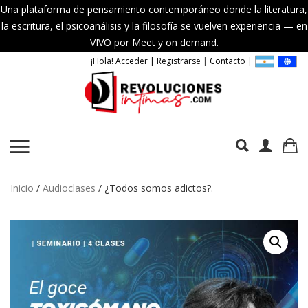
Una plataforma de pensamiento contemporáneo donde la literatura,
la escritura, el psicoanálisis y la filosofía se vuelven experiencia — en
VIVO por Meet y on demand.
¡Hola! Acceder | Registrarse
|
Contacto
|
Inicio
/
Audioclases
/ ¿Todos somos adictos?.