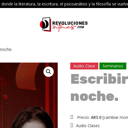
e la literatura, la escritura, el psicoanálisis y la filosofía se vu
a noche.
Audio Clase
Seminarios
Escribir
noche.
Precio:
ARS
0
[
cambiar mo
Audio Clases