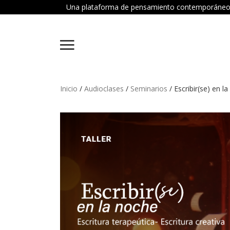
Una plataforma de pensamiento contemporáneo dond
Inicio
/
Audioclases
/
Seminarios
/ Escribir(se) en l