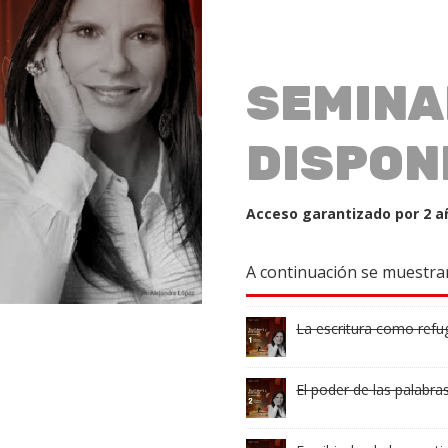
SEMINA
DISPON
Acceso garantizado por 2 a
A continuación se muestran
La escritura como refug
El poder de las palabras