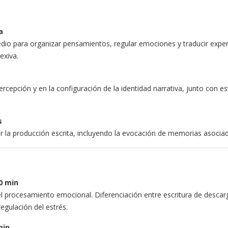
a
edio para organizar pensamientos, regular emociones y traducir experi
exiva.
ercepción y en la configuración de la identidad narrativa, junto con es
s
er la producción escrita, incluyendo la evocación de memorias asocia
90 min
el procesamiento emocional. Diferenciación entre escritura de descarga
egulación del estrés.
min