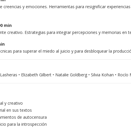
e creencias y emociones. Herramientas para resignificar experiencias y
90 min
ante creativo. Estrategias para integrar percepciones y memorias en
min
cnicas para superar el miedo al juicio y para desbloquear la producció
sheras • Elizabeth Gilbert • Natalie Goldberg • Silvia Kohan • Rocío 
al y creativo
ial en sus textos
namientos de autocensura
cio para la introspección