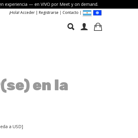
elven experiencia — en VIVO por Meet y on demand.
¡Hola! Acceder | Registrarse
|
Contacto
|
(se) en la
neda a USD
]