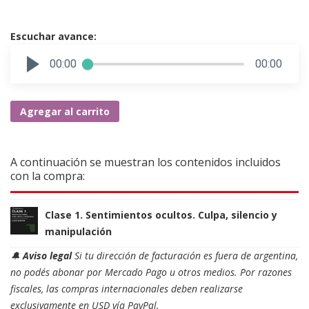
Escuchar avance:
00:00
00:00
Enigmas
Agregar al carrito
de
lo
femenino.
A continuación se muestran los contenidos incluidos
De
con la compra:
la
literatura
Clase 1. Sentimientos ocultos. Culpa, silencio y
al
manipulación
psicoanálisis
🔔
Aviso legal
Si tu dirección de facturación es fuera de argentina,
cantidad
no podés abonar por Mercado Pago u otros medios. Por razones
fiscales, las compras internacionales deben realizarse
exclusivamente en USD vía PayPal.