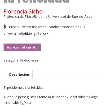
Florencia Sichel
Profesora de Filosofía por la Universidad de Buenos Aires
Precio:
Evento finalizado
[
cambiar moneda a USD
]
Volver a:
Felicidad ¿Tóxica?
1.
Agregar al carrito
El
problema
Categoría:
Audioclases
de
la
felicidad
Descripción
cantidad
El problema de la felicidad
¿Por qué perseguimos tanto la felicidad? ¿La felicidad es algo
alcanzable? ¿Para