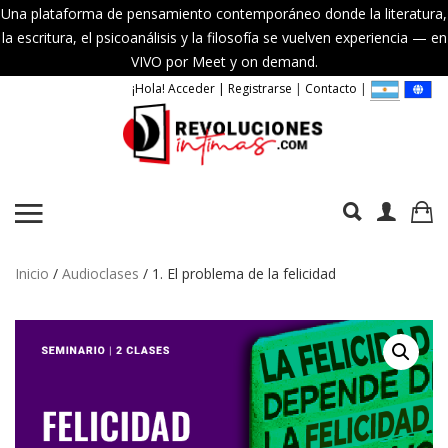
Una plataforma de pensamiento contemporáneo donde la literatura,
la escritura, el psicoanálisis y la filosofía se vuelven experiencia — en
VIVO por Meet y on demand.
¡Hola! Acceder | Registrarse
|
Contacto
|
Inicio
/
Audioclases
/ 1. El problema de la felicidad