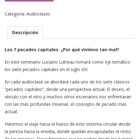
5.
Pereza.
Categoría:
Audioclases
La
ausencia
de
Descripción
deseo
cantidad
Los 7 pecados capitales.
¿Por qué vivimos tan mal?
En este seminario Luciano Lutreau tomará como eje temático
los siete pecados capitales en el siglo XXI
En cada audioclase se abordará cada uno de los siete clásicos
“pecados capitales”, desde una perspectiva actual. El deseo, el
vínculo con el otro y muchos otros escenarios nos enfrentaran
con las más profundas miserias: el concepto de pecado más
actual.
Haremos el viaje hacia el hueso de este sistema circular desde
la pereza hacia la envidia, donde quedan encapsuladas el resto
de las miserias. Descubriremos que no parten desde los lugares