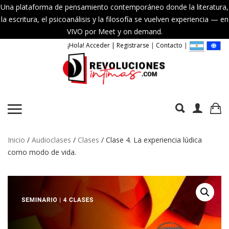
Una plataforma de pensamiento contemporáneo donde la literatura,
la escritura, el psicoanálisis y la filosofía se vuelven experiencia — en
VIVO por Meet y on demand.
¡Hola! Acceder | Registrarse
|
Contacto
|
Inicio
/
Audioclases
/
Clases
/ Clase 4. La experiencia lúdica
como modo de vida.