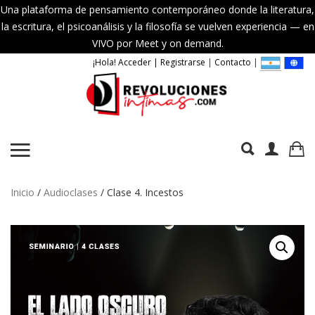
Una plataforma de pensamiento contemporáneo donde la literatura,
la escritura, el psicoanálisis y la filosofía se vuelven experiencia — en
VIVO por Meet y on demand.
¡Hola! Acceder | Registrarse
|
Contacto
|
Inicio
/
Audioclases
/ Clase 4. Incestos