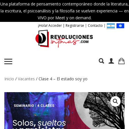
Una plataforma de pensamiento contemporáneo donde la literatura,
la escritura, el psicoanálisis y la filosofía se vuelven experiencia — en
VIVO por Meet y on demand.
¡Hola! Acceder | Registrarse
|
Contacto
|
Inicio
/
Vacantes
/ Clase 4 – El estado soy yo