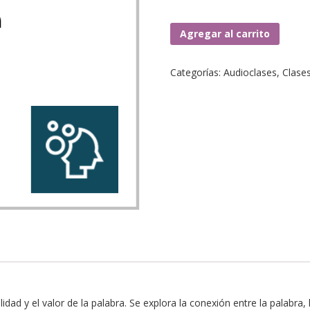
Clase
Agregar al carrito
3:
Duelo
Categorías:
Audioclases
,
Clase
e
impotencia
cantidad
dad y el valor de la palabra. Se explora la conexión entre la palabra, la