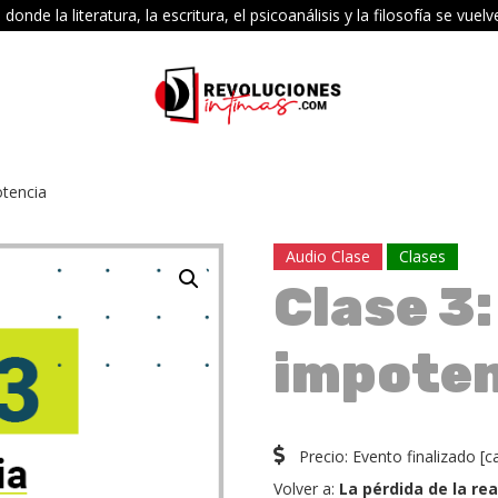
e la literatura, la escritura, el psicoanálisis y la filosofía se vu
otencia
Audio Clase
Clases
Clase 3:
impoten
Precio:
Evento finalizado
[
c
Volver a:
La pérdida de la rea