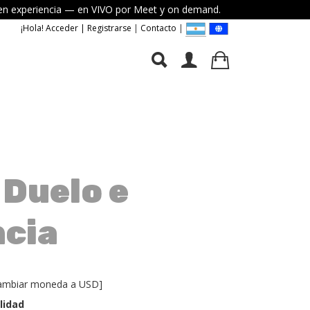
elven experiencia — en VIVO por Meet y on demand.
¡Hola! Acceder | Registrarse
|
Contacto
|
 Duelo e
cia
ambiar moneda a USD
]
lidad