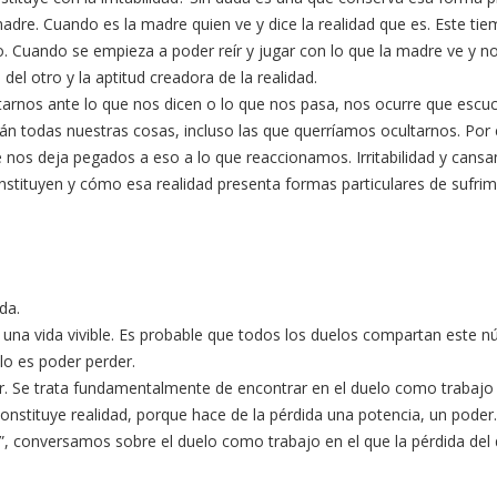
madre. Cuando es la madre quien ve y dice la realidad que es. Este ti
ro. Cuando se empieza a poder reír y jugar con lo que la madre ve y n
el otro y la aptitud creadora de la realidad.
tarnos ante lo que nos dicen o lo que nos pasa, nos ocurre que es
n todas nuestras cosas, incluso las que querríamos ocultarnos. Por es
 nos deja pegados a eso a lo que reaccionamos. Irritabilidad y can
stituyen y cómo esa realidad presenta formas particulares de sufrimi
da.
en una vida vivible. Es probable que todos los duelos compartan este nú
lo es poder perder.
r. Se trata fundamentalmente de encontrar en el duelo como trabajo 
nstituye realidad, porque hace de la pérdida una potencia, un poder. I
ad”, conversamos sobre el duelo como trabajo en el que la pérdida del