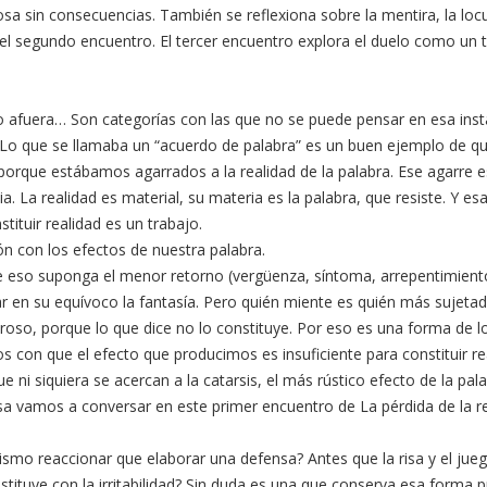
 cosa sin consecuencias. También se reflexiona sobre la mentira, la loc
en el segundo encuentro. El tercer encuentro explora el duelo como un
ro o afuera… Son categorías con las que no se puede pensar en esa i
? Lo que se llamaba un “acuerdo de palabra” es un buen ejemplo de que
porque estábamos agarrados a la realidad de la palabra. Ese agarre es
ia. La realidad es material, su materia es la palabra, que resiste. Y e
tituir realidad es un trabajo.
ión con los efectos de nuestra palabra.
 eso suponga el menor retorno (vergüenza, síntoma, arrepentimiento)
 en su equívoco la fantasía. Pero quién miente es quién más sujetado 
iroso, porque lo que dice no lo constituye. Por eso es una forma de l
s con que el efecto que producimos es insuficiente para constituir 
ni siquiera se acercan a la catarsis, el más rústico efecto de la pala
osa vamos a conversar en este primer encuentro de La pérdida de la re
o reaccionar que elaborar una defensa? Antes que la risa y el juego, 
nstituye con la irritabilidad? Sin duda es una que conserva esa form