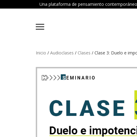
Una plataforma de pensamiento contemporáneo dond
Inicio
/
Audioclases
/
Clases
/ Clase 3: Duelo e imp