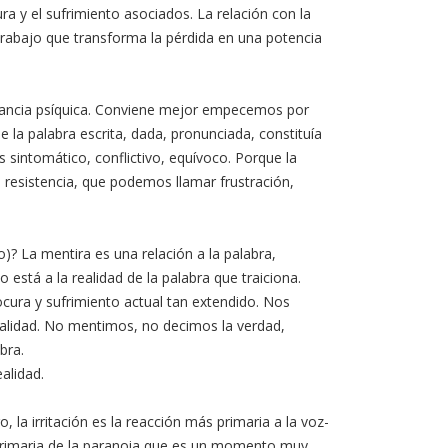
ura y el sufrimiento asociados. La relación con la
 trabajo que transforma la pérdida en una potencia
nstancia psíquica. Conviene mejor empecemos por
 la palabra escrita, dada, pronunciada, constituía
 sintomático, conflictivo, equívoco. Porque la
sa resistencia, que podemos llamar frustración,
? La mentira es una relación a la palabra,
está a la realidad de la palabra que traiciona.
ocura y sufrimiento actual tan extendido. Nos
realidad. No mentimos, no decimos la verdad,
bra.
alidad.
la irritación es la reacción más primaria a la voz-
a primaria de la paranoia que es un momento muy