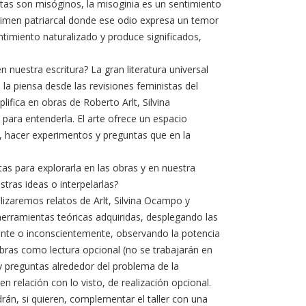
tas son misóginos, la misoginia es un sentimiento
égimen patriarcal donde ese odio expresa un temor
timiento naturalizado y produce significados,
 nuestra escritura? La gran literatura universal
a la piensa desde las revisiones feministas del
emplifica en obras de Roberto Arlt, Silvina
para entenderla. El arte ofrece un espacio
s, hacer experimentos y preguntas que en la
tas para explorarla en las obras y en nuestra
stras ideas o interpelarlas?
lizaremos relatos de Arlt, Silvina Ocampo y
s herramientas teóricas adquiridas, desplegando las
ente o inconscientemente, observando la potencia
obras como lectura opcional (no se trabajarán en
y preguntas alrededor del problema de la
n relación con lo visto, de realización opcional.
rán, si quieren, complementar el taller con una