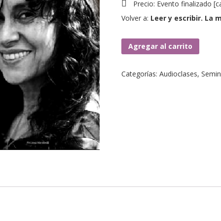
Precio:
Evento finalizado
[
c
Volver a:
Leer y escribir. La m
4.
Agregar al carrito
Las
mujeres
Categorías:
Audioclases
,
Semin
(no)
son
sujetos.
cantidad