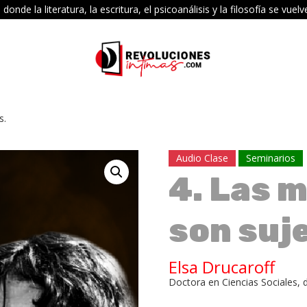
e la literatura, la escritura, el psicoanálisis y la filosofía se vu
s.
Audio Clase
Seminarios
4. Las m
son suj
Elsa Drucaroff
Doctora en Ciencias Sociales, 