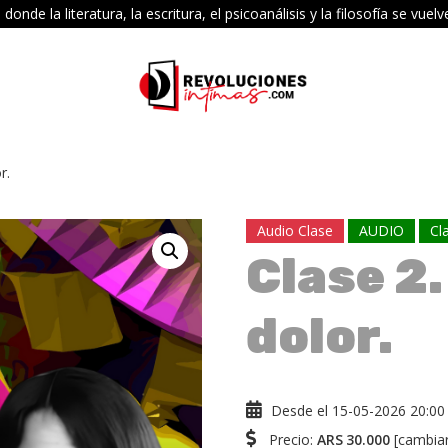
e la literatura, la escritura, el psicoanálisis y la filosofía se vu
r.
Audio Clase
AUDIO
Cl
Clase 2.
dolor.
Desde el 15-05-2026 20:00 
Precio:
ARS
30.000
[
cambia