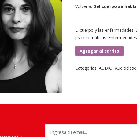
Volver a:
Del cuerpo se habla
El cuerpo y las enfermedades.
psicosomáticas. Enfermedades c
Clase
Agregar al carrito
2.
Vivir
Categorías:
AUDIO
,
Audioclase
con
dolor.
cantidad