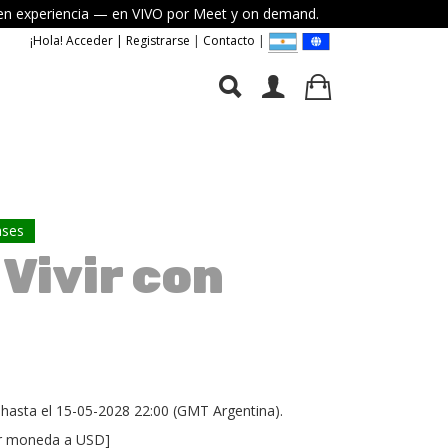
elven experiencia — en VIVO por Meet y on demand.
¡Hola! Acceder | Registrarse
|
Contacto
|
ases
 Vivir con
hasta el 15-05-2028 22:00 (GMT Argentina).
r moneda a USD
]