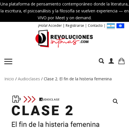
Una plataforma de pensamiento contemporáneo donde la literatura,
la escritura, el psicoanálisis y la filosofía se vuelven experiencia — en
VIVO por Meet y on demand.
¡Hola! Acceder | Registrarse
|
Contacto
|
Inicio
/
Audioclases
/ Clase 2. El fin de la histeria femenina