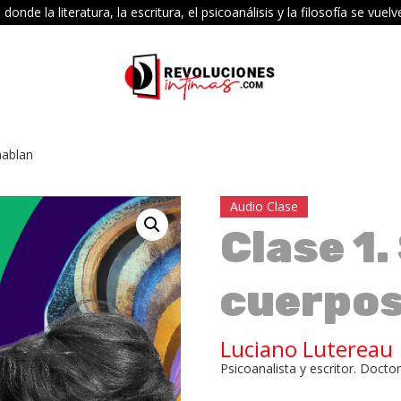
e la literatura, la escritura, el psicoanálisis y la filosofía se vu
hablan
Audio Clase
Clase 1
cuerpos
Luciano Lutereau
Psicoanalista y escritor. Docto