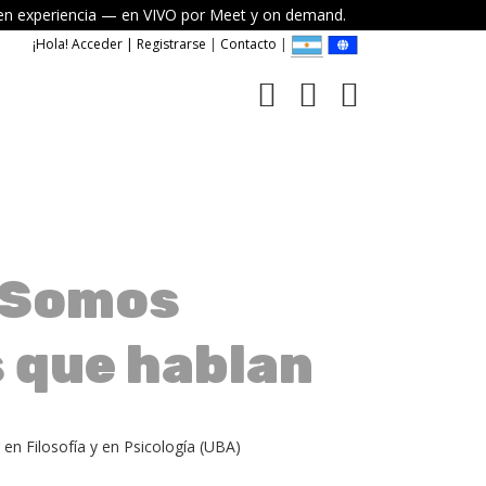
elven experiencia — en VIVO por Meet y on demand.
¡Hola! Acceder | Registrarse
|
Contacto
|
. Somos
 que hablan
r en Filosofía y en Psicología (UBA)