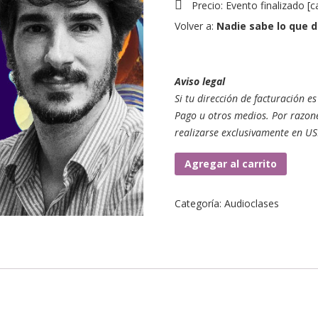
Precio:
Evento finalizado
[
c
Volver a:
Nadie sabe lo que d
Aviso legal
Si tu dirección de facturación 
Pago u otros medios. Por razone
realizarse exclusivamente en US
Clase
Agregar al carrito
1.
Somos
Categoría:
Audioclases
cuerpos
que
hablan
cantidad