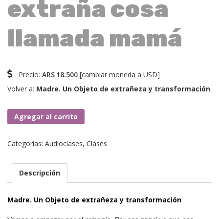
extraña cosa
llamada mamá
Precio:
ARS
18.500
[
cambiar moneda a USD
]
Volver a:
Madre. Un Objeto de extrañeza y transformación
Clase
Agregar al carrito
1.
Esa
Categorías:
Audioclases
,
Clases
extraña
cosa
llamada
Descripción
mamá
cantidad
Madre. Un Objeto de extrañeza y transformación