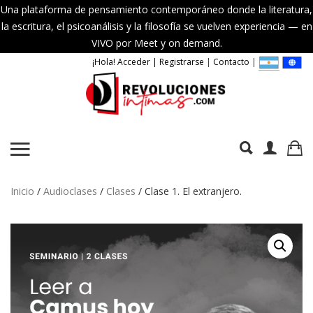
Una plataforma de pensamiento contemporáneo donde la literatura,
la escritura, el psicoanálisis y la filosofía se vuelven experiencia — en
VIVO por Meet y on demand.
¡Hola! Acceder | Registrarse
|
Contacto
|
Inicio
/
Audioclases
/
Clases
/ Clase 1. El extranjero.