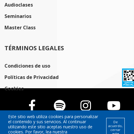
Audioclases
Seminarios
Master Class
TÉRMINOS LEGALES
Condiciones de uso
Políticas de Privacidad
Cookies
Este sitio web utiliza cookies para personalizar
el contenido y sus servicios. Al continuar
De
acuerdo,
utilizando este sitio aceptas nuestro uso de
cerrar
cookies. Por favor, lea nuestra
este