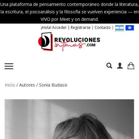
Una plataforma de pensamiento contemporáneo donde la literatura,
la escritura, el psicoanálisis y la filosofía se vuelven experiencia — en
VIVO por Meet y on demand.
¡Hola! Acceder | Registrarse
|
Contacto
|
Inicio
/ Autores / Sonia Budassi